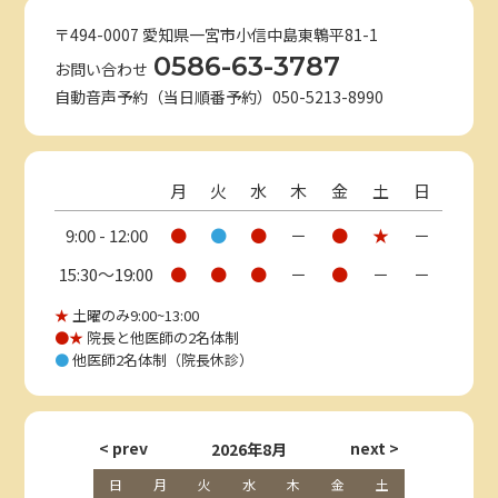
〒494-0007 愛知県一宮市小信中島東鵯平81-1
0586-63-3787
お問い合わせ
自動音声予約（当日順番予約）050-5213-8990
月
火
水
木
金
土
日
9:00 - 12:00
●
●
●
－
●
★
－
15:30〜19:00
●
●
●
－
●
－
－
★
土曜のみ9:00~13:00
●★
院長と他医師の2名体制
●
他医師2名体制（院長休診）
2026年8月
日
月
火
水
木
金
土