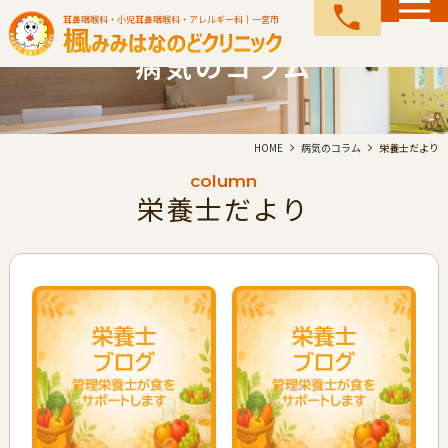
call
耳鼻咽喉科・小児耳鼻咽喉科・アレルギー科｜一宮市
病気のコラム
HOME
病気のコラム
栄養士だより
column
栄養士だより