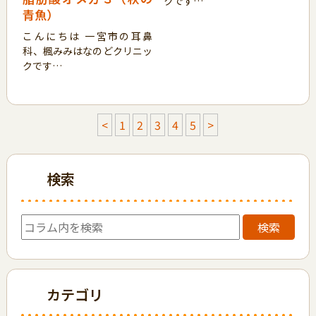
クです…
青魚）
こんにちは 一宮市の耳鼻
科、楓みみはなのどクリニッ
クです…
<
1
2
3
4
5
>
検索
検索
カテゴリ