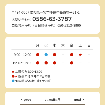
〒494-0007 愛知県一宮市小信中島東鵯平81-1
0586-63-3787
お問い合わせ
自動音声予約（当日順番予約）050-5213-8990
月
火
水
木
金
土
日
9:00 - 12:00
●
●
●
－
●
★
－
15:30〜19:00
●
●
●
－
●
－
－
★
土曜のみ9:00~13:00
●★
院長と他医師の2名体制
●
他医師2名体制（院長休診）
2026年8月