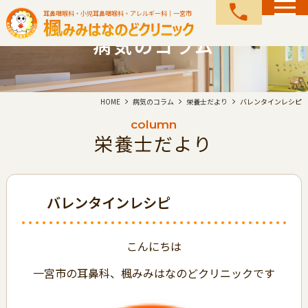
call
耳鼻咽喉科・小児耳鼻咽喉科・アレルギー科｜一宮市
病気のコラム
HOME
病気のコラム
栄養士だより
バレンタインレシピ
column
栄養士だより
バレンタインレシピ
こんにちは
一宮市の耳鼻科、楓みみはなのどクリニックです