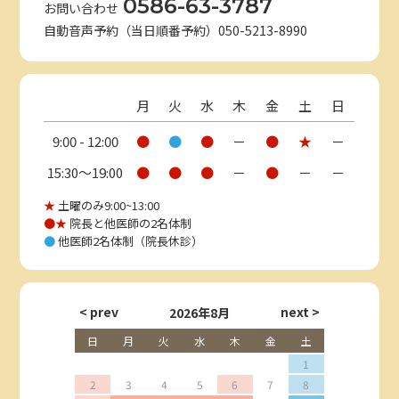
0586-63-3787
お問い合わせ
自動音声予約（当日順番予約）050-5213-8990
月
火
水
木
金
土
日
9:00 - 12:00
●
●
●
－
●
★
－
15:30〜19:00
●
●
●
－
●
－
－
★
土曜のみ9:00~13:00
●★
院長と他医師の2名体制
●
他医師2名体制（院長休診）
2026年8月
日
月
火
水
木
金
土
1
2
3
4
5
6
7
8