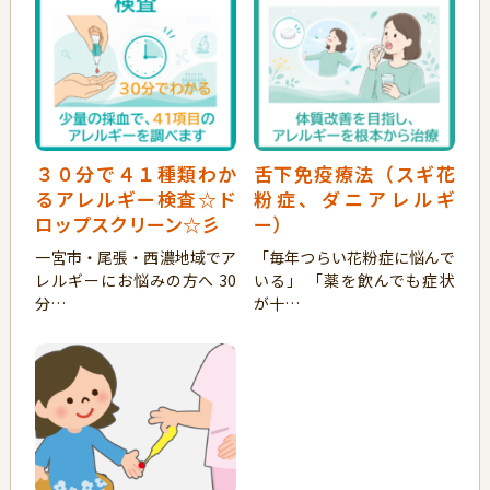
３０分で４１種類わか
舌下免疫療法（スギ花
るアレルギー検査☆ド
粉症、ダニアレルギ
ロップスクリーン☆彡
ー）
一宮市・尾張・西濃地域でア
「毎年つらい花粉症に悩んで
レルギーにお悩みの方へ 30
いる」 「薬を飲んでも症状
分…
が十…