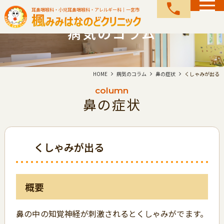
call
耳鼻咽喉科・小児耳鼻咽喉科・アレルギー科｜一宮市
病気のコラム
HOME
病気のコラム
鼻の症状
くしゃみが出る
column
鼻の症状
くしゃみが出る
概要
鼻の中の知覚神経が刺激されるとくしゃみがでます。