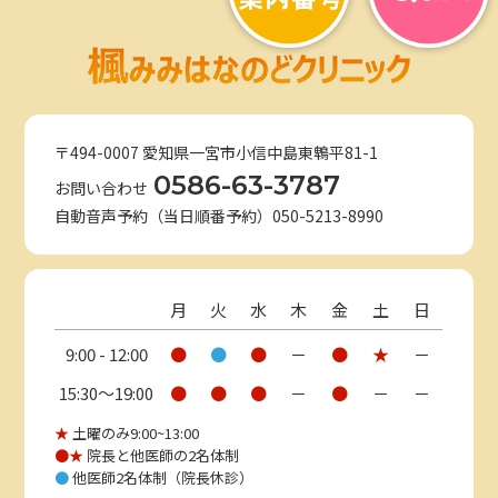
〒494-0007 愛知県一宮市小信中島東鵯平81-1
0586-63-3787
お問い合わせ
自動音声予約（当日順番予約）050-5213-8990
月
火
水
木
金
土
日
9:00 - 12:00
●
●
●
－
●
★
－
15:30〜19:00
●
●
●
－
●
－
－
★
土曜のみ9:00~13:00
●★
院長と他医師の2名体制
●
他医師2名体制（院長休診）