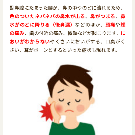
副鼻腔にたまった膿が、鼻の中やのどに流れるため、
色のついたネバネバの
鼻水が出る
、
鼻がつまる
、
鼻
水がのどに降りる（後鼻漏）
などのほか、
頭痛
や
頬
の痛み
、歯の付近の痛み、微熱などが起こります。
に
おいがわからない
やくさいにおいがする、口臭がく
さい、耳がボーンとするといった症状も現れます。