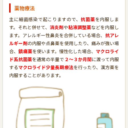
薬物療法
主に細菌感染で起こりますので、
抗菌薬
を内服しま
す。それと併せて、
消炎剤
や
粘液調整薬
などを内服し
ます。アレルギー性鼻炎を合併している場合、
抗アレ
ルギー剤
の内服や点鼻薬を使用したり、痛みが強い場
合、
鎮痛薬
を使います。慢性化した場合、
マクロライ
ド系抗菌薬
を通常の半量で
２～３か月間
に渡って内服
する
マクロライド少量長期療法
を行ったり、漢方薬を
内服することがあります。