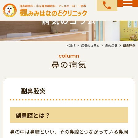
call
耳鼻咽喉科・小児耳鼻咽喉科・アレルギー科｜一宮市
病気のコラム
HOME
病気のコラム
鼻の病気
副鼻腔炎
column
鼻の病気
副鼻腔炎
副鼻腔とは？
鼻の中は鼻腔といい、その鼻腔とつながっている鼻周