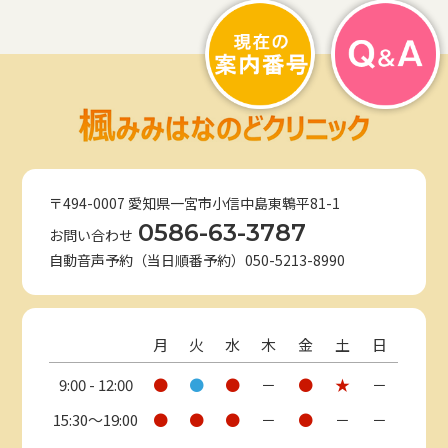
〒494-0007 愛知県一宮市小信中島東鵯平81-1
0586-63-3787
お問い合わせ
自動音声予約（当日順番予約）050-5213-8990
月
火
水
木
金
土
日
9:00 - 12:00
●
●
●
－
●
★
－
15:30〜19:00
●
●
●
－
●
－
－