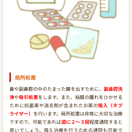
局所処置
鼻や副鼻腔の中のたまった膿を出すために、
副鼻腔洗
浄
や
吸引処置
をします。また、粘膜の腫れをひかせる
ために抗菌薬や消炎剤が含まれたお薬の
吸入（ネブ
ライザー）
を行います。局所処置は非常に大切な治療
ですので、可能であれば
週に２～３回
程度通院すると
良いでしょう。吸入治療を行うための通院も可能で