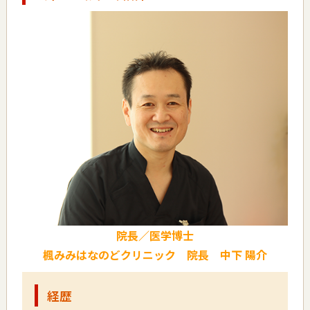
院長／医学博士
楓みみはなのどクリニック 院長 中下 陽介
経歴