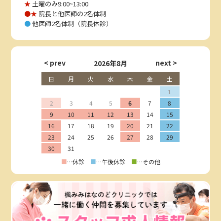
★
土曜のみ9:00~13:00
●★
院長と他医師の2名体制
●
他医師2名体制（院長休診）
2026年8月
日
月
火
水
木
金
土
1
2
3
4
5
6
7
8
9
10
11
12
13
14
15
16
17
18
19
20
21
22
23
24
25
26
27
28
29
30
31
■
…休診
■
…午後休診
■
…その他