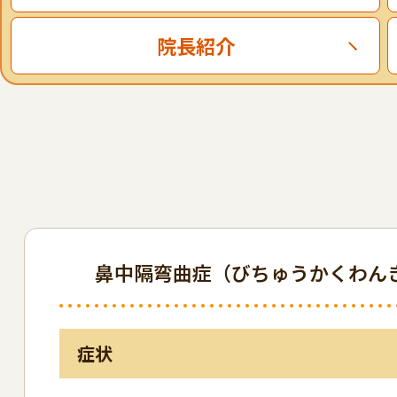
院長紹介
鼻中隔弯曲症（びちゅうかくわん
症状