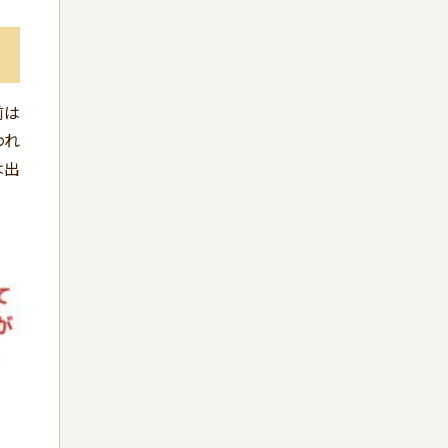
前は
われ
は出