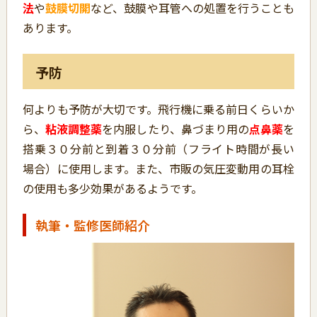
法
や
鼓膜切開
など、鼓膜や耳管への処置を行うことも
あります。
予防
何よりも予防が大切です。飛行機に乗る前日くらいか
ら、
粘液調整薬
を内服したり、鼻づまり用の
点鼻薬
を
搭乗３０分前と到着３０分前（フライト時間が長い
場合）に使用します。また、市販の気圧変動用の耳栓
の使用も多少効果があるようです。
執筆・監修医師紹介