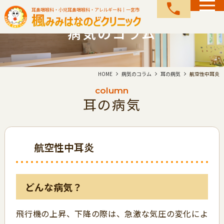
call
耳鼻咽喉科・小児耳鼻咽喉科・アレルギー科｜一宮市
病気のコラム
HOME
病気のコラム
耳の病気
航空性中耳炎
column
耳の病気
航空性中耳炎
どんな病気？
飛行機の上昇、下降の際は、急激な気圧の変化によ