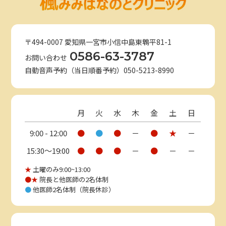
〒494-0007 愛知県一宮市小信中島東鵯平81-1
0586-63-3787
お問い合わせ
自動音声予約（当日順番予約）050-5213-8990
月
火
水
木
金
土
日
9:00 - 12:00
●
●
●
－
●
★
－
15:30〜19:00
●
●
●
－
●
－
－
★
土曜のみ9:00~13:00
●★
院長と他医師の2名体制
●
他医師2名体制（院長休診）