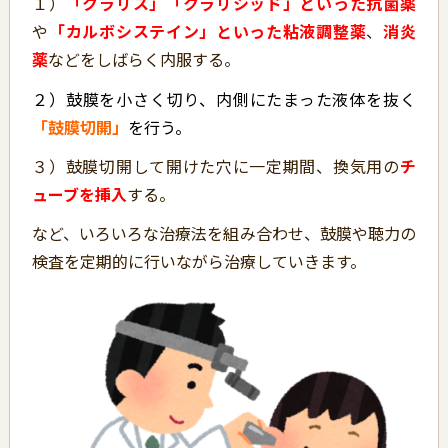
１）
「クラリス」「クラリシッド」といった抗菌薬
や
「カルボシステイン」といった粘液調整薬
、
消炎
薬
などをしばらく内服する。
２）鼓膜を小さく切り、内側にたまった液体を抜く
「鼓膜切開」
を行う。
３）鼓膜切開して開けた穴に一定期間、換気用の
チ
ューブを挿入
する。
など、いろいろな治療法を組み合わせ、鼓膜や聴力の
検査を定期的に行いながら治療していきます。