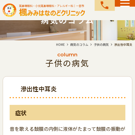
call
耳鼻咽喉科・小児耳鼻咽喉科・アレルギー科｜一宮市
病気のコラム
HOME
病気のコラム
子供の病気
滲出性中耳炎
column
子供の病気
滲出性中耳炎
症状
音を歌える鼓膜の内側に液体がたまって鼓膜の振動が