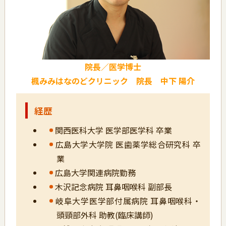
院長／医学博士
楓みみはなのどクリニック 院長 中下 陽介
経歴
関西医科大学 医学部医学科 卒業
広島大学大学院 医歯薬学総合研究科 卒
業
広島大学関連病院勤務
木沢記念病院 耳鼻咽喉科 副部長
岐阜大学医学部付属病院 耳鼻咽喉科・
頭頸部外科 助教(臨床講師)