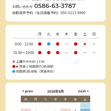
0586-63-3787
お問い合わせ
自動音声予約（当日順番予約）050-5213-8990
月
火
水
木
金
土
日
9:00 - 12:00
●
●
●
－
●
★
－
15:30〜19:00
●
●
●
－
●
－
－
★
土曜のみ9:00~13:00
●★
院長と他医師の2名体制
●
他医師2名体制（院長休診）
2026年8月
日
月
火
水
木
金
土
1