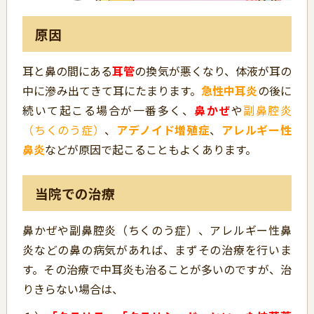
原因
耳と鼻の間にある
耳管
の換気が悪くなり、体液が耳の
中に滲み出てきて耳にたまります。
急性中耳炎
の後に
続いて起こる場合が一番多く、
鼻かぜ
や
副鼻腔炎
（ちくのう症）
、
アデノイド増殖症
、
アレルギー性
鼻炎
などが原因で起こることもよくあります。
当院での治療
鼻かぜや副鼻腔炎（ちくのう症）、アレルギー性鼻
炎などの鼻の病気があれば、まずその治療を行いま
す。その治療で中耳炎も治ることが多いのですが、治
りきらない場合は、