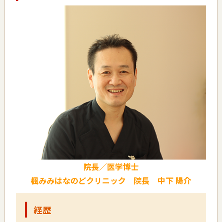
院長／医学博士
楓みみはなのどクリニック 院長 中下 陽介
経歴