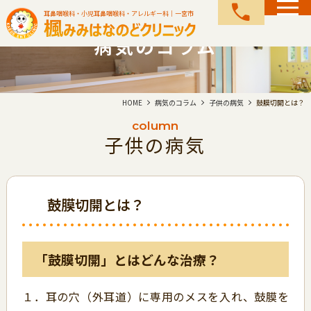
call
耳鼻咽喉科・小児耳鼻咽喉科・アレルギー科｜一宮市
病気のコラム
HOME
病気のコラム
子供の病気
鼓膜切開とは？
column
子供の病気
鼓膜切開とは？
「鼓膜切開」とはどんな治療？
１．耳の穴（外耳道）に専用のメスを入れ、鼓膜を