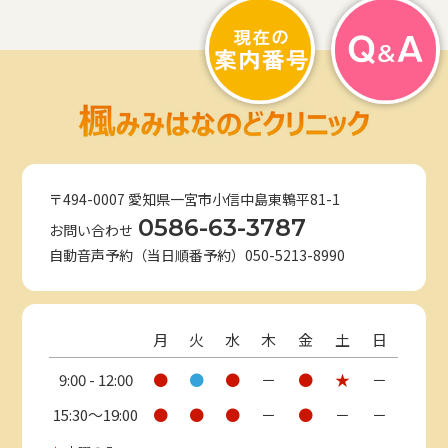
〒494-0007 愛知県一宮市小信中島東鵯平81-1
0586-63-3787
お問い合わせ
自動音声予約（当日順番予約）050-5213-8990
月
火
水
木
金
土
日
9:00 - 12:00
●
●
●
－
●
★
－
15:30〜19:00
●
●
●
－
●
－
－