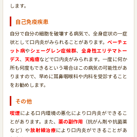
します。
自己免疫疾患
自分で自分の細胞を破壊する病気で、全身症状の一症
状として口内炎がみられることがあります。
べーチェ
ット病
や
シェーグレン症候群
、
全身性エリテマトー
デス
、
天疱瘡
などで口内炎がみられます。一度に何か
所も何度もできるという場合はこの病気の可能性があ
りますので、早めに耳鼻咽喉科や内科を受診すること
をお勧めします。
その他
喫煙
による口内環境の悪化により口内炎ができるこ
とがあります。また、
薬の副作用
（抗がん剤や抗菌薬
など）や
放射線治療
により口内炎ができることがあ