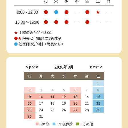
月
火
水
木
金
土
日
9:00 - 12:00
●
●
●
－
●
★
－
15:30〜19:00
●
●
●
－
●
－
－
★
土曜のみ9:00~13:00
●★
院長と他医師の2名体制
●
他医師2名体制（院長休診）
2026年8月
日
月
火
水
木
金
土
1
2
3
4
5
6
7
8
9
10
11
12
13
14
15
16
17
18
19
20
21
22
23
24
25
26
27
28
29
30
31
■
…休診
■
…午後休診
■
…その他