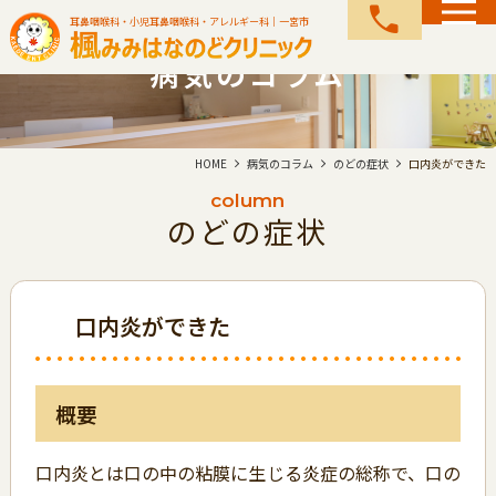
call
耳鼻咽喉科・小児耳鼻咽喉科・アレルギー科｜一宮市
病気のコラム
HOME
病気のコラム
のどの症状
口内炎ができた
column
のどの症状
口内炎ができた
概要
口内炎とは口の中の粘膜に生じる炎症の総称で、口の