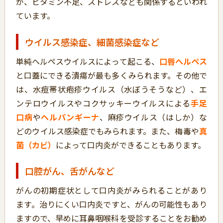
が、ビタミン不足、ストレスなども関係するといわれ
ています。
ウイルス感染症、細菌感染症など
単純ヘルペスウイルスによって起こる、
口唇ヘルペス
と口蓋にできる潰瘍が最も多くみられます。その他で
は、水痘帯状疱疹ウイルス（水ぼうそうなど）、エ
ンテロウイルスやコクサッキーウイルスによる
手足
口病
や
ヘルパンギーナ
、麻疹ウイルス（はしか）な
どのウイルス感染症でもみられます。また、梅毒や
真
菌（カビ）
によって口内炎ができることもあります。
口腔がん、舌がんなど
がんの初期症状として口内炎がみられることがあり
ます。治りにくい口内炎ですと、がんの可能性もあり
ますので、早めに耳鼻咽喉科を受診することをお勧め