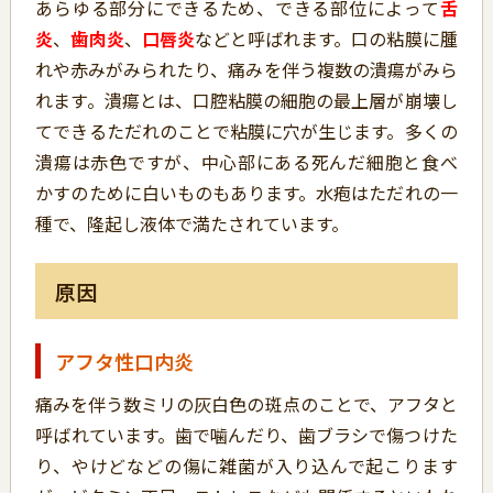
あらゆる部分にできるため、できる部位によって
舌
炎
、
歯肉炎
、
口唇炎
などと呼ばれます。口の粘膜に腫
れや赤みがみられたり、痛みを伴う複数の潰瘍がみら
れます。潰瘍とは、口腔粘膜の細胞の最上層が崩壊し
てできるただれのことで粘膜に穴が生じます。多くの
潰瘍は赤色ですが、中心部にある死んだ細胞と食べ
かすのために白いものもあります。水疱はただれの一
種で、隆起し液体で満たされています。
原因
アフタ性口内炎
痛みを伴う数ミリの灰白色の斑点のことで、アフタと
呼ばれています。歯で噛んだり、歯ブラシで傷つけた
り、やけどなどの傷に雑菌が入り込んで起こります