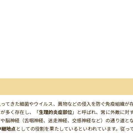
入ってきた細菌やウイルス、異物などの侵入を防ぐ免疫組織が
）が多く存在し、「
生理的炎症部位
」と呼ばれ、常に外敵に対
管や脳神経（舌咽神経、迷走神経、交感神経など）の通り道と
中継地点
としての役割を果たしているといわれています。従っ