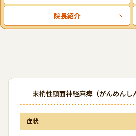
院長紹介
末梢性顔面神経麻痺（がんめんし
症状