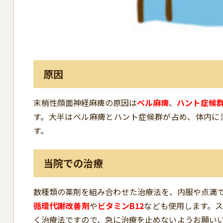
原因
末梢性顔面神経麻痺の原因は
ベル麻痺
、
ハント症候
す。大半はベル麻痺とハント症候群が占め、体内に
す。
当院での治療
数種類の薬剤を組み合わせた治療法を、内服や点滴
循環代謝改善剤
や
ビタミンB12
なども使用します。
く治療法ですので、急に治療を止めないようお願い