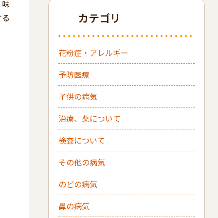
、味
カテゴリ
する
花粉症・アレルギー
予防医療
子供の病気
治療、薬について
検査について
その他の病気
のどの病気
鼻の病気