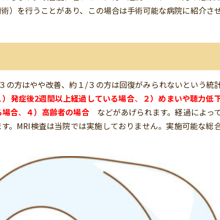
荷術）を行うことがあり、この場合は手術可能な病院に紹介さ
/３の方はやや改善、約１/３の方は回復がみられないという統
１）発症後2週
間以上経過している場合
、
２）めまいや聴力低
る場合
、
４）高齢者の場合
などがあげられます。経過によっ
す。MRI検査は当院では実施しておりません。実施可能な総