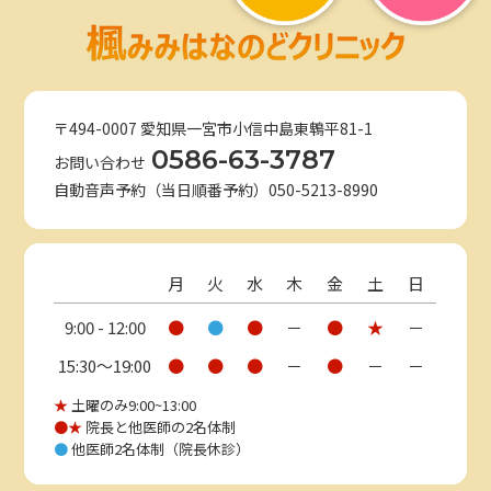
〒494-0007 愛知県一宮市小信中島東鵯平81-1
0586-63-3787
お問い合わせ
自動音声予約（当日順番予約）050-5213-8990
月
火
水
木
金
土
日
9:00 - 12:00
●
●
●
－
●
★
－
15:30〜19:00
●
●
●
－
●
－
－
★
土曜のみ9:00~13:00
●★
院長と他医師の2名体制
●
他医師2名体制（院長休診）