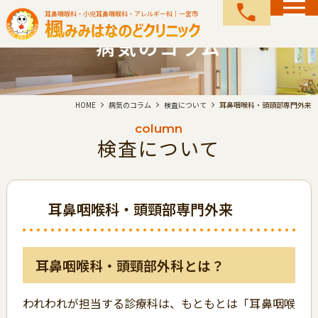
call
耳鼻咽喉科・小児耳鼻咽喉科・アレルギー科｜一宮市
病気のコラム
HOME
病気のコラム
検査について
耳鼻咽喉科・頭頸部専門外来
column
検査について
耳鼻咽喉科・頭頸部専門外来
耳鼻咽喉科・頭頸部外科とは？
われわれが担当する診療科は、もともとは「耳鼻咽喉