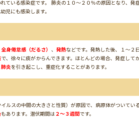
れている感染症です。 肺炎の１０～２０％の原因となり、発
乳幼児にも感染します。
、
全身倦怠感（だるさ）
、
発熱
などです。発熱した後、１～２
咳
で、徐々に痰がからんできます。ほとんどの場合、発症して
と
肺炎
を引き起こし、重症化することがあります。
ウイルスの中間の大きさと性質）が原因で、病原体がついてい
染
もあります。潜伏期間は
２～３週間
です。