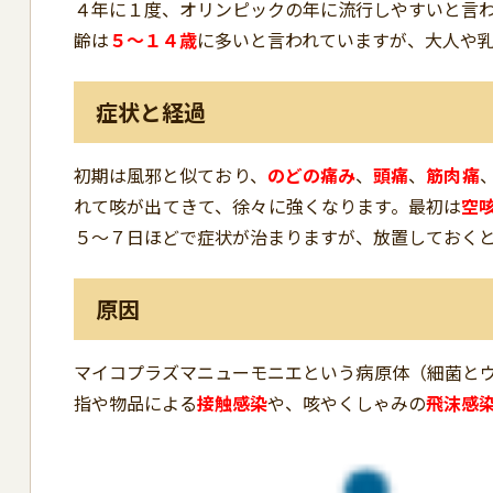
４年に１度、オリンピックの年に流行しやすいと言わ
齢は
５～１４歳
に多いと言われていますが、大人や
症状と経過
初期は風邪と似ており、
のどの痛み
、
頭痛
、
筋肉痛
れて咳が出てきて、徐々に強くなります。最初は
空
５～７日ほどで症状が治まりますが、放置しておく
原因
マイコプラズマニューモニエという病原体（細菌と
指や物品による
接触感染
や、咳やくしゃみの
飛沫感