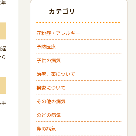
症年
カテゴリ
花粉症・アレルギー
予防医療
日遅
から
子供の病気
治療、薬について
検査について
その他の病気
る手
のどの病気
鼻の病気