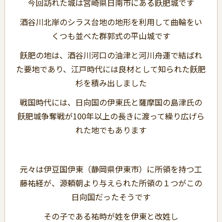
今回訪れた城は宮崎県日南市にある飫肥城です
酒谷川北岸のシラス台地の地形を利用して曲輪をい
くつも並べた群郭式の平山城です
飫肥の地は、酒谷川河口の油津と河川舟運で結ばれ
た要地であり、江戸時代には良材として知られた飫肥
杉を積み出しました
戦国時代には、日向国の伊東氏と薩摩国の島津氏の
飫肥城争奪戦が100年以上の長きに渡って繰り広げら
れた地でもあります
元々は伊豆国伊東（静岡県伊東市）に所領を持つ工
藤祐経が、源頼朝より与えられた所領の１つがこの
日向国だったそうです
その子である祐時が姓を伊東と改姓し