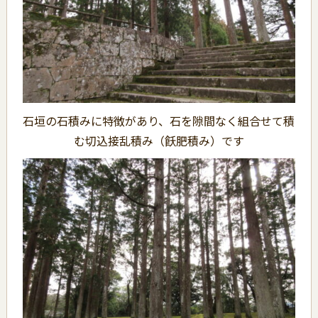
石垣の石積みに特徴があり、石を隙間なく組合せて積
む切込接乱積み（飫肥積み）です