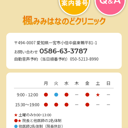
〒494-0007 愛知県一宮市小信中島東鵯平81-1
0586-63-3787
お問い合わせ
自動音声予約（当日順番予約）050-5213-8990
月
火
水
木
金
土
日
9:00 - 12:00
●
●
●
－
●
★
－
15:30〜19:00
●
●
●
－
●
－
－
★
土曜のみ9:00~13:00
●★
院長と他医師の2名体制
●
他医師2名体制（院長休診）