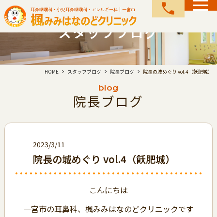
call
耳鼻咽喉科・小児耳鼻咽喉科・アレルギー科｜一宮市
スタッフブログ
HOME
スタッフブログ
院長ブログ
院長の城めぐり vol.4（飫肥城）
blog
院長ブログ
2023/3/11
院長の城めぐり vol.4（飫肥城）
こんにちは
一宮市の耳鼻科、楓みみはなのどクリニックです