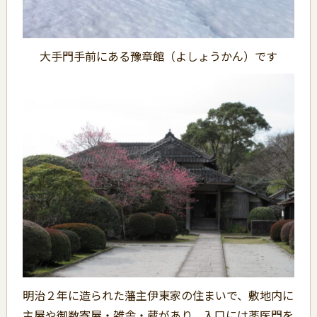
大手門手前にある豫章館（よしょうかん）です
明治２年に造られた藩主伊東家の住まいで、敷地内に
主屋や御数寄屋・雑舎・蔵があり、入口には薬医門を