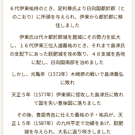
６代伊東祐持のとき、足利尊氏より日向国都於郡（と
のこおり）に所領を与えられ、伊東から都於郡に移
住しました
伊東氏は代々都於郡城を居城にその勢力を拡大
し、１６代伊東三位入道義祐のとき、それまで島津氏
の支配下にあった飫肥城を攻め取り、４８支城を各地
に配し、日向国南部を治めました
しかし、元亀年（1572年）木崎原の戦いで島津義弘
に敗れ
天正５年（1577年）伊東領に侵攻した島津氏に敗れ
て国を失い豊後国に落ちました
その後、豊臣秀吉に仕えた義祐の子・祐兵が、天
正１５年（1587年）の九州平定で功績をあげ、飫肥
城を与えられ、大名に返り咲きしました