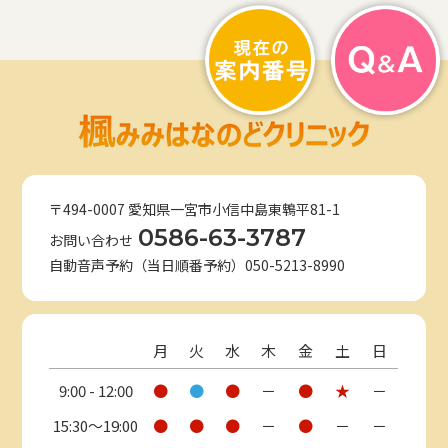
〒494-0007 愛知県一宮市小信中島東鵯平81-1
0586-63-3787
お問い合わせ
自動音声予約（当日順番予約）050-5213-8990
月
火
水
木
金
土
日
9:00 - 12:00
●
●
●
－
●
★
－
15:30〜19:00
●
●
●
－
●
－
－