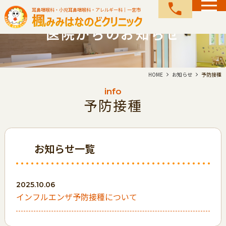
call
耳鼻咽喉科・小児耳鼻咽喉科・アレルギー科｜一宮市
医院からのお知らせ
HOME
お知らせ
予防接種
info
予防接種
お知らせ一覧
2025.10.06
インフルエンザ予防接種について