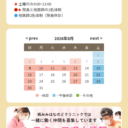
★
土曜のみ9:00~13:00
●★
院長と他医師の2名体制
●
他医師2名体制（院長休診）
2026年8月
日
月
火
水
木
金
土
1
2
3
4
5
6
7
8
9
10
11
12
13
14
15
16
17
18
19
20
21
22
23
24
25
26
27
28
29
30
31
■
…休診
■
…午後休診
■
…その他