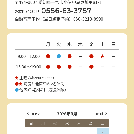
〒494-0007 愛知県一宮市小信中島東鵯平81-1
0586-63-3787
お問い合わせ
自動音声予約（当日順番予約）050-5213-8990
月
火
水
木
金
土
日
9:00 - 12:00
●
●
●
－
●
★
－
15:30〜19:00
●
●
●
－
●
－
－
★
土曜のみ9:00~13:00
●★
院長と他医師の2名体制
●
他医師2名体制（院長休診）
2026年8月
日
月
火
水
木
金
土
1