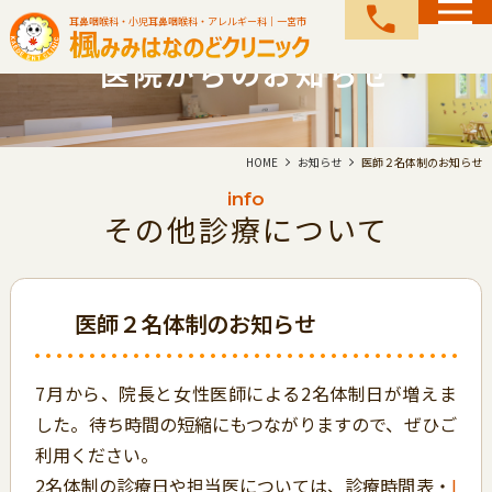
call
耳鼻咽喉科・小児耳鼻咽喉科・アレルギー科｜一宮市
医院からのお知らせ
HOME
お知らせ
医師２名体制のお知らせ
info
その他診療について
医師２名体制のお知らせ
7月から、院長と女性医師による2名体制日が増えま
した。待ち時間の短縮にもつながりますので、ぜひご
利用ください。
2名体制の診療日や担当医については、診療時間表・
I