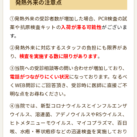
発熱外来の注意点
➀発熱外来の受診者数が増加した場合、PCR検査の試
薬や抗原検査キットの
入荷が滞る可能性
がございま
す。
②発熱外来に対応するスタッフの負担にも限界があ
り、
検査を実施する数に限りがあります
。
③当院への受診相談等の問い合わせが増加しており、
電話がつながりにくい状況
になっております。なるべ
くWEB問診にご回答頂き、受診時に医師に直接ご不
明な点をお尋ねください。
④当院では、新型コロナウイルスとインフルエンザ
ウイルス、溶連菌、アデノウイルスやRSウイルス、
ヒトメタニューモウイルス、マイコプラズマ、百日
咳、水疱・帯状疱疹などの迅速検査を実施しており