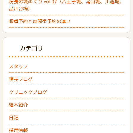
院長の城めぐり vol.37（八王子城、滝山城、川越城、
品川台場）
順番予約と時間帯予約の違い
カテゴリ
スタッフ
院長ブログ
クリニックブログ
絵本紹介
日記
採用情報