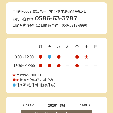
〒494-0007 愛知県一宮市小信中島東鵯平81-1
0586-63-3787
お問い合わせ
自動音声予約（当日順番予約）050-5213-8990
月
火
水
木
金
土
日
9:00 - 12:00
●
●
●
－
●
★
－
15:30〜19:00
●
●
●
－
●
－
－
★
土曜のみ9:00~13:00
●★
院長と他医師の2名体制
●
他医師2名体制（院長休診）
2026年8月