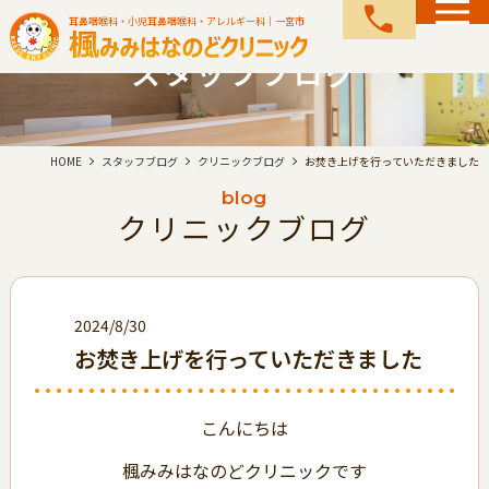
call
耳鼻咽喉科・小児耳鼻咽喉科・アレルギー科｜一宮市
スタッフブログ
HOME
スタッフブログ
クリニックブログ
お焚き上げを行っていただきました
blog
クリニックブログ
2024/8/30
お焚き上げを行っていただきました
こんにちは
楓みみはなのどクリニックです