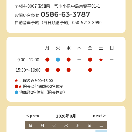
〒494-0007 愛知県一宮市小信中島東鵯平81-1
0586-63-3787
お問い合わせ
自動音声予約（当日順番予約）050-5213-8990
月
火
水
木
金
土
日
9:00 - 12:00
●
●
●
－
●
★
－
15:30〜19:00
●
●
●
－
●
－
－
★
土曜のみ9:00~13:00
●★
院長と他医師の2名体制
●
他医師2名体制（院長休診）
2026年8月
日
月
火
水
木
金
土