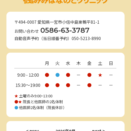
〒494-0007 愛知県一宮市小信中島東鵯平81-1
0586-63-3787
お問い合わせ
自動音声予約（当日順番予約）050-5213-8990
月
火
水
木
金
土
日
9:00 - 12:00
●
●
●
－
●
★
－
15:30〜19:00
●
●
●
－
●
－
－
★
土曜のみ9:00~13:00
●★
院長と他医師の2名体制
●
他医師2名体制（院長休診）