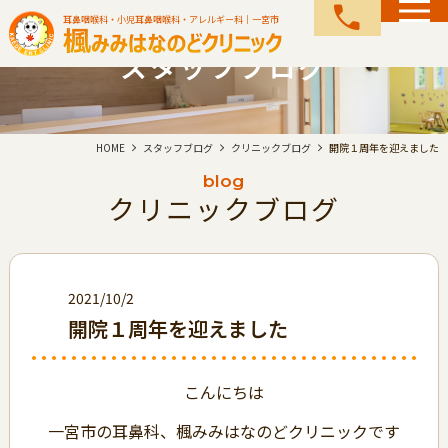
call
耳鼻咽喉科・小児耳鼻咽喉科・アレルギー科｜一宮市
スタッフブログ
HOME
スタッフブログ
クリニックブログ
開院１周年を迎えました
blog
クリニックブログ
2021/10/2
開院１周年を迎えました
こんにちは
一宮市の耳鼻科、楓みみはなのどクリニックです