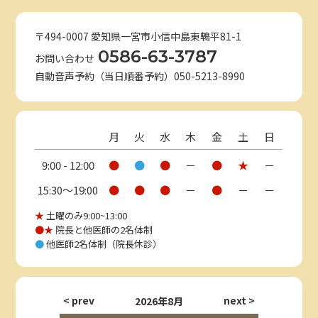
〒494-0007 愛知県一宮市小信中島東鵯平81-1
0586-63-3787
お問い合わせ
自動音声予約（当日順番予約）050-5213-8990
月
火
水
木
金
土
日
9:00 - 12:00
●
●
●
－
●
★
－
15:30〜19:00
●
●
●
－
●
－
－
★
土曜のみ9:00~13:00
●★
院長と他医師の2名体制
●
他医師2名体制（院長休診）
2026年8月