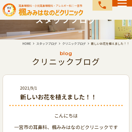
call
耳鼻咽喉科・小児耳鼻咽喉科・アレルギー科｜一宮市
スタッフブログ
HOME
スタッフブログ
クリニックブログ
新しいお花を植えました！！
blog
クリニックブログ
2021/9/1
新しいお花を植えました！！
こんにちは
一宮市の耳鼻科、楓みみはなのどクリニックです