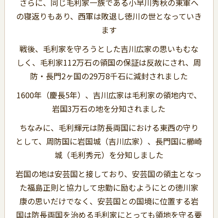
さらに、同じ毛利家一族である小早川秀秋の東軍へ
の寝返りもあり、西軍は敗退し徳川の世となっていき
ます
戦後、毛利家を守ろうとした吉川広家の思いもむな
しく、毛利家112万石の領国の保証は反故にされ、周
防・長門2ヶ国の29万8千石に減封されました
1600年（慶長5年）、吉川広家は毛利家の領地内で、
岩国3万石の地を分知されました
ちなみに、毛利輝元は防長両国における東西の守り
として、周防国に岩国城（吉川広家）、長門国に櫛崎
城（毛利秀元）を分知しました
岩国の地は安芸国と接しており、安芸国の領主となっ
た福島正則と協力して忠勤に励むようにとの徳川家
康の思いだけでなく、安芸国との国境に位置する岩
国は防長両国を治める毛利家にとっても領地を守る要