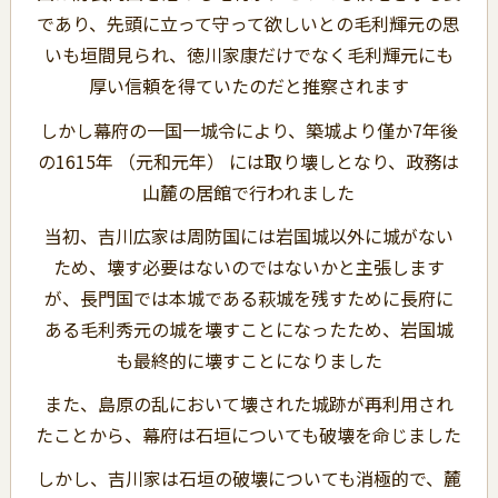
であり、先頭に立って守って欲しいとの毛利輝元の思
いも垣間見られ、徳川家康だけでなく毛利輝元にも
厚い信頼を得ていたのだと推察されます
しかし幕府の一国一城令により、築城より僅か7年後
の1615年 （元和元年） には取り壊しとなり、政務は
山麓の居館で行われました
当初、吉川広家は周防国には岩国城以外に城がない
ため、壊す必要はないのではないかと主張します
が、長門国では本城である萩城を残すために長府に
ある毛利秀元の城を壊すことになったため、岩国城
も最終的に壊すことになりました
また、島原の乱において壊された城跡が再利用され
たことから、幕府は石垣についても破壊を命じました
しかし、吉川家は石垣の破壊についても消極的で、麓