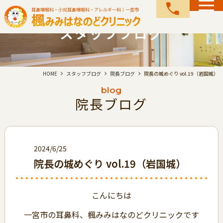
call
耳鼻咽喉科・小児耳鼻咽喉科・アレルギー科｜一宮市
スタッフブログ
HOME
スタッフブログ
院長ブログ
院長の城めぐり vol.19（岩国城）
blog
院長ブログ
2024/6/25
院長の城めぐり vol.19（岩国城）
こんにちは
一宮市の耳鼻科、楓みみはなのどクリニックです