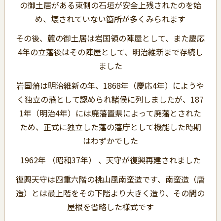
の御土居がある東側の石垣が安全上残されたのを始
め、壊されていない箇所が多くみられます
その後、麓の御土居は岩国領の陣屋として、また慶応
4年の立藩後はその陣屋として、明治維新まで存続し
ました
岩国藩は明治維新の年、1868年（慶応4年）にようや
く独立の藩として認められ諸侯に列しましたが、187
1年（明治4年）には廃藩置県によって廃藩とされた
ため、正式に独立した藩の藩庁として機能した時期
はわずかでした
1962年 （昭和37年） 、天守が復興再建されました
復興天守は四重六階の桃山風南蛮造です、南蛮造（唐
造）とは最上階をその下階より大きく造り、その間の
屋根を省略した様式です