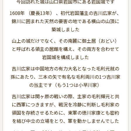
今回訪れた城は山口県岩国市にある岩国城です
1608年 （慶長13年） 、初代岩国藩主の吉川広家が、
錦川に囲まれた天然の要害の地である横山の山頂に
築城しました
山上の城だけでなく、その南麓に御土居（おどい）
と呼ばれる領主の居館を構え、その両方を合わせて
岩国城を構成しました
吉川広家は中国地方の有力大名となった毛利元就の
孫にあたり、三本の矢で有名な毛利両川の1つ吉川家
の当主です（もう1つは小早川家）
吉川広家は関ヶ原の戦いの際、主家の毛利輝元と共
に西軍につきますが、戦況を冷静に判断し毛利家の
領国を存続させるために、東軍の徳川家康とも密約
を結び中立の立場をとり、軍を動かしませんでした