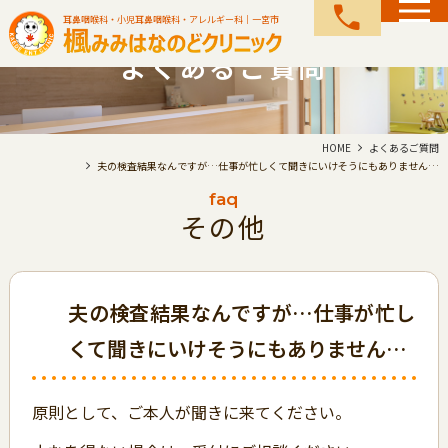
call
耳鼻咽喉科・小児耳鼻咽喉科・アレルギー科｜一宮市
よくあるご質問
HOME
よくあるご質問
夫の検査結果なんですが…仕事が忙しくて聞きにいけそうにもありません…
faq
その他
夫の検査結果なんですが…仕事が忙し
くて聞きにいけそうにもありません…
原則として、ご本人が聞きに来てください。