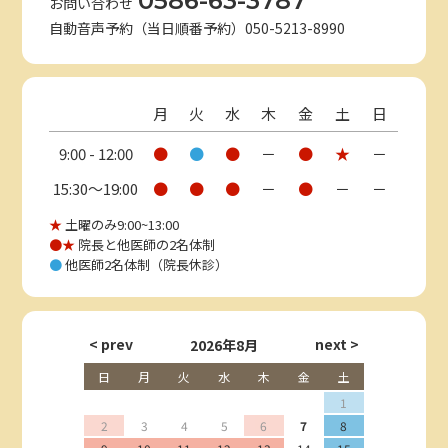
0586-63-3787
お問い合わせ
自動音声予約（当日順番予約）050-5213-8990
月
火
水
木
金
土
日
9:00 - 12:00
●
●
●
－
●
★
－
15:30〜19:00
●
●
●
－
●
－
－
★
土曜のみ9:00~13:00
●★
院長と他医師の2名体制
●
他医師2名体制（院長休診）
2026年8月
日
月
火
水
木
金
土
1
2
3
4
5
6
7
8