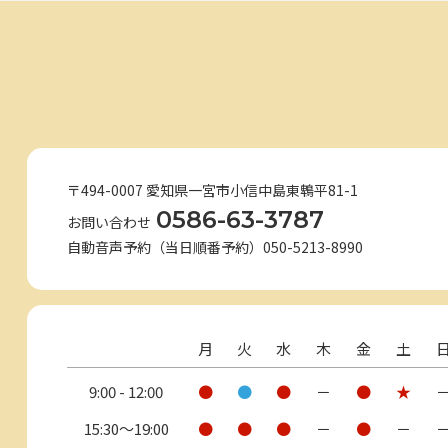
〒494-0007 愛知県一宮市小信中島東鵯平81-1
0586-63-3787
お問い合わせ
自動音声予約（当日順番予約）050-5213-8990
月
火
水
木
金
土
9:00 - 12:00
●
●
●
－
●
★
15:30〜19:00
●
●
●
－
●
－