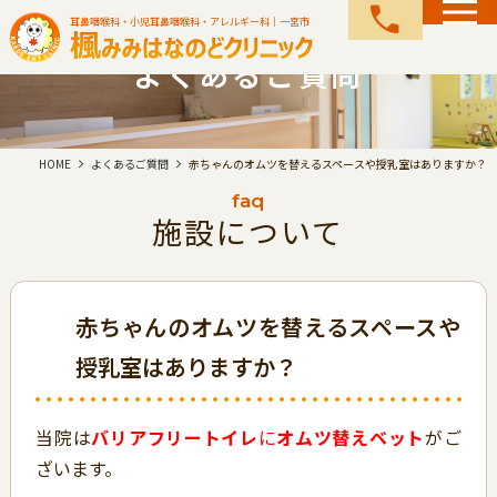
call
耳鼻咽喉科・小児耳鼻咽喉科・アレルギー科｜一宮市
よくあるご質問
HOME
よくあるご質問
赤ちゃんのオムツを替えるスペースや授乳室はありますか？
faq
施設について
赤ちゃんのオムツを替えるスペースや
授乳室はありますか？
当院は
バリアフリートイレ
に
オムツ替えベット
がご
ざいます。