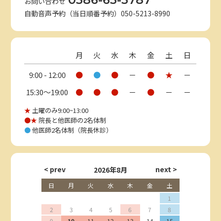
お問い合わせ
自動音声予約（当日順番予約）050-5213-8990
月
火
水
木
金
土
日
9:00 - 12:00
●
●
●
－
●
★
－
15:30〜19:00
●
●
●
－
●
－
－
★
土曜のみ9:00~13:00
●★
院長と他医師の2名体制
●
他医師2名体制（院長休診）
2026年8月
日
月
火
水
木
金
土
1
2
3
4
5
6
7
8
9
10
11
12
13
14
15