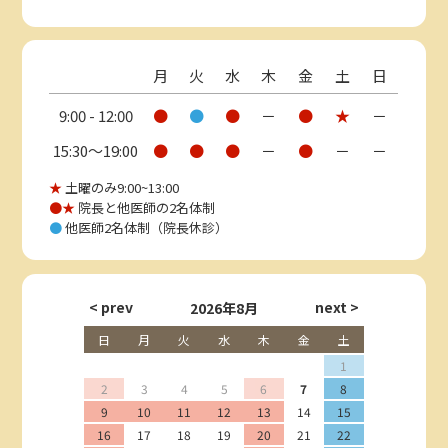
月
火
水
木
金
土
日
9:00 - 12:00
●
●
●
－
●
★
－
15:30〜19:00
●
●
●
－
●
－
－
★
土曜のみ9:00~13:00
●★
院長と他医師の2名体制
●
他医師2名体制（院長休診）
2026年8月
日
月
火
水
木
金
土
1
2
3
4
5
6
7
8
9
10
11
12
13
14
15
16
17
18
19
20
21
22