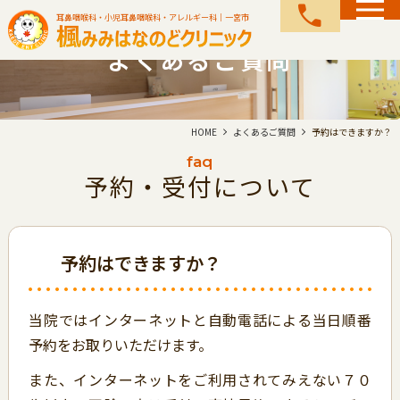
call
耳鼻咽喉科・小児耳鼻咽喉科・アレルギー科｜一宮市
よくあるご質問
HOME
よくあるご質問
予約はできますか？
faq
予約・受付について
予約はできますか？
当院ではインターネットと自動電話による当日順番
予約をお取りいただけます。
また、インターネットをご利用されてみえない７０