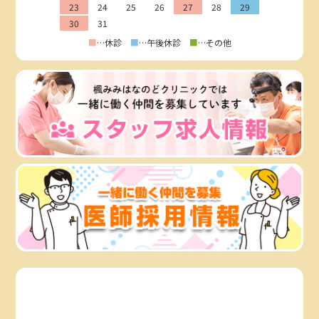
23
24
25
26
27
28
29
30
31
■
…休診
■
…午後休診
■
…その他