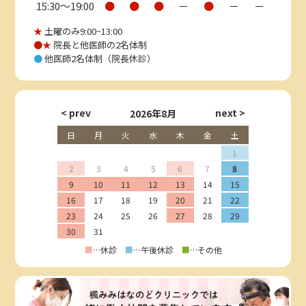
15:30〜19:00
●
●
●
－
●
－
－
★
土曜のみ9:00~13:00
●★
院長と他医師の2名体制
●
他医師2名体制（院長休診）
2026年8月
日
月
火
水
木
金
土
1
2
3
4
5
6
7
8
9
10
11
12
13
14
15
16
17
18
19
20
21
22
23
24
25
26
27
28
29
30
31
■
…休診
■
…午後休診
■
…その他