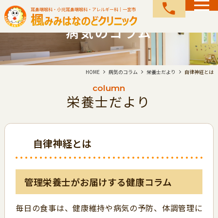
call
耳鼻咽喉科・小児耳鼻咽喉科・アレルギー科｜一宮市
病気のコラム
HOME
病気のコラム
栄養士だより
自律神経とは
column
栄養士だより
自律神経とは
管理栄養士がお届けする健康コラム
毎日の食事は、健康維持や病気の予防、体調管理に