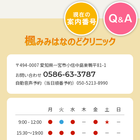
〒494-0007 愛知県一宮市小信中島東鵯平81-1
0586-63-3787
お問い合わせ
自動音声予約（当日順番予約）050-5213-8990
月
火
水
木
金
土
日
9:00 - 12:00
●
●
●
－
●
★
－
15:30〜19:00
●
●
●
－
●
－
－