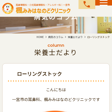
call
耳鼻咽喉科・小児耳鼻咽喉科・アレルギー科｜一宮市
病気のコラム
HOME
病気のコラム
栄養士だより
ローリングストック
column
栄養士だより
ローリングストック
こんにちは
一宮市の耳鼻科、楓みみはなのどクリニックです