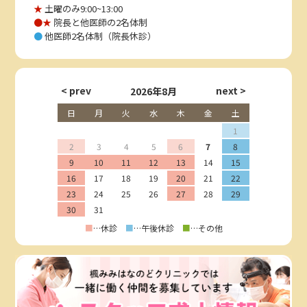
★
土曜のみ9:00~13:00
●★
院長と他医師の2名体制
●
他医師2名体制（院長休診）
2026年8月
日
月
火
水
木
金
土
1
2
3
4
5
6
7
8
9
10
11
12
13
14
15
16
17
18
19
20
21
22
23
24
25
26
27
28
29
30
31
■
…休診
■
…午後休診
■
…その他