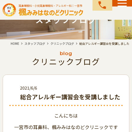
call
耳鼻咽喉科・小児耳鼻咽喉科・アレルギー科｜一宮市
スタッフブログ
HOME
スタッフブログ
クリニックブログ
総合アレルギー講習会を受講しました
blog
クリニックブログ
2021/6/6
総合アレルギー講習会を受講しました
こんにちは
一宮市の耳鼻科、楓みみはなのどクリニックです