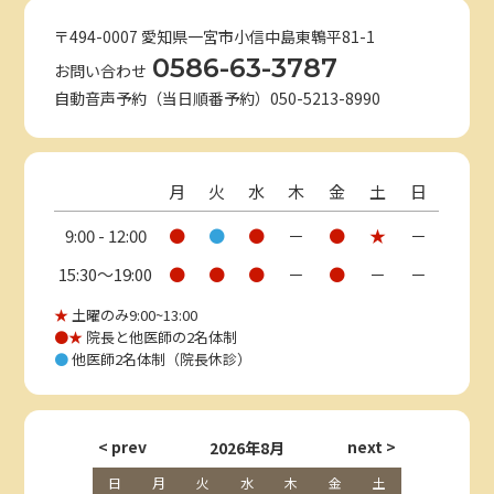
〒494-0007 愛知県一宮市小信中島東鵯平81-1
0586-63-3787
お問い合わせ
自動音声予約（当日順番予約）050-5213-8990
月
火
水
木
金
土
日
9:00 - 12:00
●
●
●
－
●
★
－
15:30〜19:00
●
●
●
－
●
－
－
★
土曜のみ9:00~13:00
●★
院長と他医師の2名体制
●
他医師2名体制（院長休診）
2026年8月
日
月
火
水
木
金
土