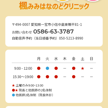
〒494-0007 愛知県一宮市小信中島東鵯平81-1
0586-63-3787
お問い合わせ
自動音声予約（当日順番予約）050-5213-8990
月
火
水
木
金
土
日
9:00 - 12:00
●
●
●
－
●
★
－
15:30〜19:00
●
●
●
－
●
－
－
★
土曜のみ9:00~13:00
●★
院長と他医師の2名体制
●
他医師2名体制（院長休診）