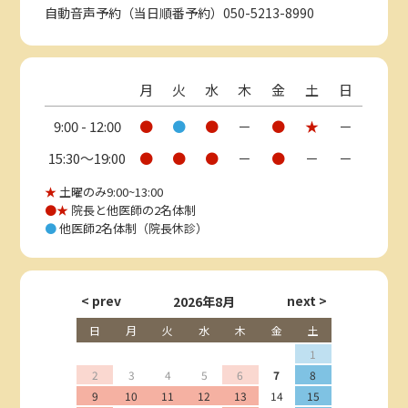
自動音声予約（当日順番予約）050-5213-8990
月
火
水
木
金
土
日
9:00 - 12:00
●
●
●
－
●
★
－
15:30〜19:00
●
●
●
－
●
－
－
★
土曜のみ9:00~13:00
●★
院長と他医師の2名体制
●
他医師2名体制（院長休診）
2026年8月
日
月
火
水
木
金
土
1
2
3
4
5
6
7
8
9
10
11
12
13
14
15