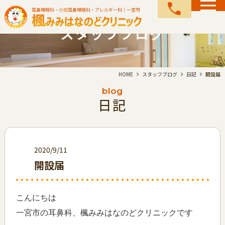
call
耳鼻咽喉科・小児耳鼻咽喉科・アレルギー科｜一宮市
スタッフブログ
HOME
スタッフブログ
日記
開設届
blog
日記
2020/9/11
開設届
こんにちは
一宮市の耳鼻科、楓みみはなのどクリニックです