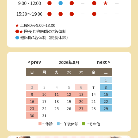
9:00 - 12:00
●
●
●
－
●
★
－
15:30〜19:00
●
●
●
－
●
－
－
★
土曜のみ9:00~13:00
●★
院長と他医師の2名体制
●
他医師2名体制（院長休診）
2026年8月
日
月
火
水
木
金
土
1
2
3
4
5
6
7
8
9
10
11
12
13
14
15
16
17
18
19
20
21
22
23
24
25
26
27
28
29
30
31
■
…休診
■
…午後休診
■
…その他